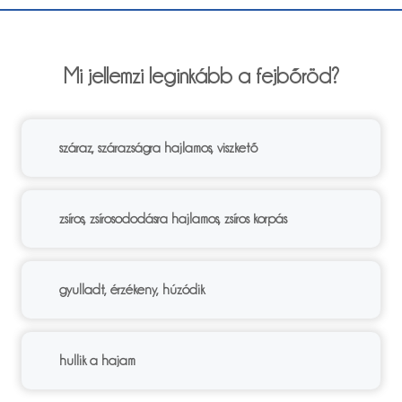
6%
Mi jellemzi leginkább a fejbőröd?
száraz, szárazságra hajlamos, viszkető
zsíros, zsírosododásra hajlamos, zsíros korpás
gyulladt, érzékeny, húzódik
hullik a hajam