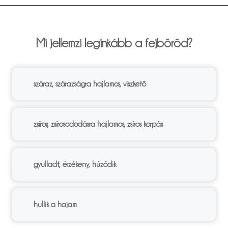
6%
Mi jellemzi leginkább a fejbőröd?
száraz, szárazságra hajlamos, viszkető
zsíros, zsírosododásra hajlamos, zsíros korpás
gyulladt, érzékeny, húzódik
hullik a hajam