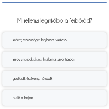
6%
Mi jellemzi leginkább a fejbőröd?
száraz, szárazságra hajlamos, viszkető
zsíros, zsírosododásra hajlamos, zsíros korpás
gyulladt, érzékeny, húzódik
hullik a hajam