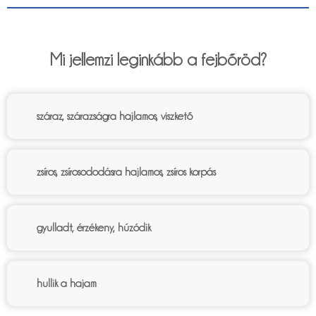
6%
Mi jellemzi leginkább a fejbőröd?
száraz, szárazságra hajlamos, viszkető
zsíros, zsírosododásra hajlamos, zsíros korpás
gyulladt, érzékeny, húzódik
hullik a hajam