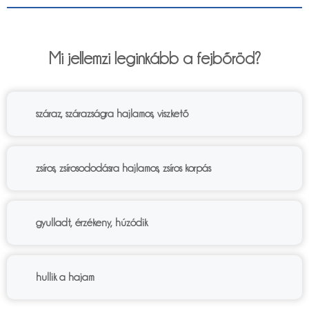
6%
Mi jellemzi leginkább a fejbőröd?
száraz, szárazságra hajlamos, viszkető
zsíros, zsírosododásra hajlamos, zsíros korpás
gyulladt, érzékeny, húzódik
hullik a hajam