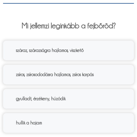
6%
Mi jellemzi leginkább a fejbőröd?
száraz, szárazságra hajlamos, viszkető
zsíros, zsírosododásra hajlamos, zsíros korpás
gyulladt, érzékeny, húzódik
hullik a hajam