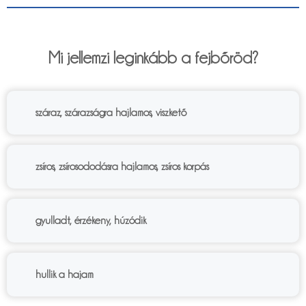
6%
Mi jellemzi leginkább a fejbőröd?
száraz, szárazságra hajlamos, viszkető
zsíros, zsírosododásra hajlamos, zsíros korpás
gyulladt, érzékeny, húzódik
hullik a hajam