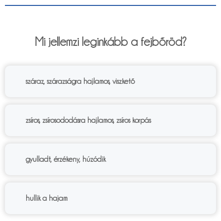
6%
Mi jellemzi leginkább a fejbőröd?
száraz, szárazságra hajlamos, viszkető
zsíros, zsírosododásra hajlamos, zsíros korpás
gyulladt, érzékeny, húzódik
hullik a hajam