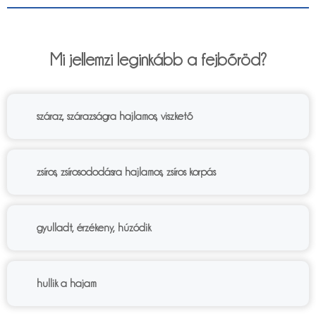
6%
Mi jellemzi leginkább a fejbőröd?
száraz, szárazságra hajlamos, viszkető
zsíros, zsírosododásra hajlamos, zsíros korpás
gyulladt, érzékeny, húzódik
hullik a hajam