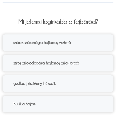
6%
Mi jellemzi leginkább a fejbőröd?
száraz, szárazságra hajlamos, viszkető
zsíros, zsírosododásra hajlamos, zsíros korpás
gyulladt, érzékeny, húzódik
hullik a hajam