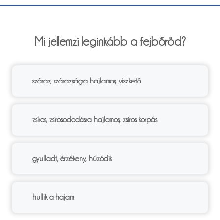
6%
Mi jellemzi leginkább a fejbőröd?
száraz, szárazságra hajlamos, viszkető
zsíros, zsírosododásra hajlamos, zsíros korpás
gyulladt, érzékeny, húzódik
hullik a hajam