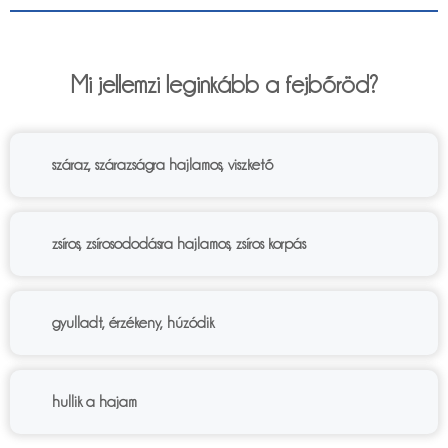
6%
Mi jellemzi leginkább a fejbőröd?
száraz, szárazságra hajlamos, viszkető
zsíros, zsírosododásra hajlamos, zsíros korpás
gyulladt, érzékeny, húzódik
hullik a hajam