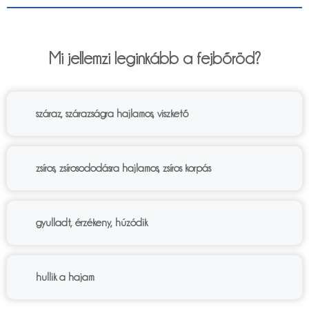
6%
Mi jellemzi leginkább a fejbőröd?
száraz, szárazságra hajlamos, viszkető
zsíros, zsírosododásra hajlamos, zsíros korpás
gyulladt, érzékeny, húzódik
hullik a hajam