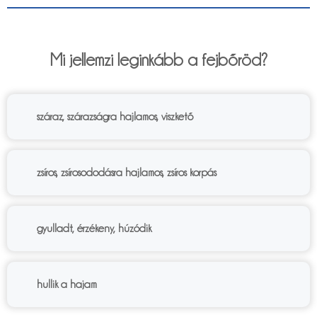
6%
Mi jellemzi leginkább a fejbőröd?
száraz, szárazságra hajlamos, viszkető
zsíros, zsírosododásra hajlamos, zsíros korpás
gyulladt, érzékeny, húzódik
hullik a hajam