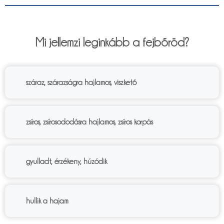
6%
Mi jellemzi leginkább a fejbőröd?
száraz, szárazságra hajlamos, viszkető
zsíros, zsírosododásra hajlamos, zsíros korpás
gyulladt, érzékeny, húzódik
hullik a hajam