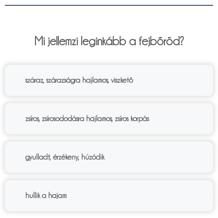
6%
Mi jellemzi leginkább a fejbőröd?
száraz, szárazságra hajlamos, viszkető
zsíros, zsírosododásra hajlamos, zsíros korpás
gyulladt, érzékeny, húzódik
hullik a hajam