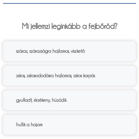
6%
Mi jellemzi leginkább a fejbőröd?
száraz, szárazságra hajlamos, viszkető
zsíros, zsírosododásra hajlamos, zsíros korpás
gyulladt, érzékeny, húzódik
hullik a hajam