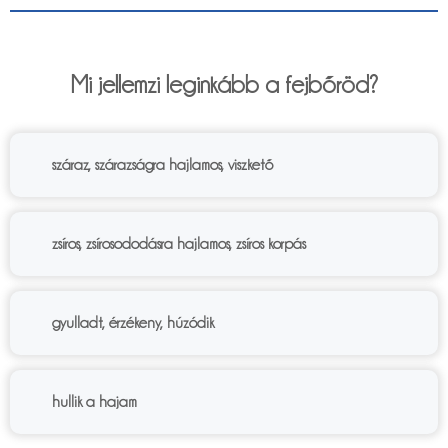
6%
Mi jellemzi leginkább a fejbőröd?
száraz, szárazságra hajlamos, viszkető
zsíros, zsírosododásra hajlamos, zsíros korpás
gyulladt, érzékeny, húzódik
hullik a hajam