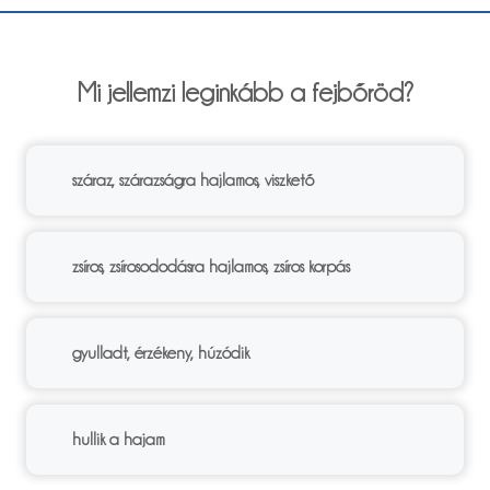
6%
Mi jellemzi leginkább a fejbőröd?
száraz, szárazságra hajlamos, viszkető
zsíros, zsírosododásra hajlamos, zsíros korpás
gyulladt, érzékeny, húzódik
hullik a hajam